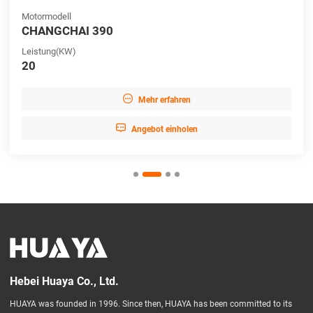
Motormodell
CHANGCHAI 390
Leistung(KW)
20

Mehr erfahren

Angebot einholen
Hebei Huaya Co., Ltd.
HUAYA was founded in 1996. Since then, HUAYA has been committed to its