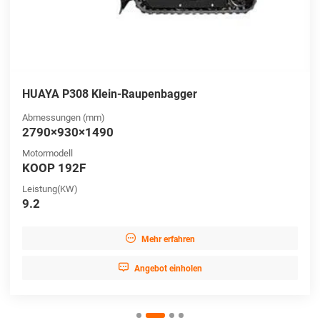
HUAYA P308 Klein-Raupenbagger
Abmessungen (mm)
2790×930×1490
Motormodell
KOOP 192F
Leistung(KW)
9.2

Mehr erfahren

Angebot einholen