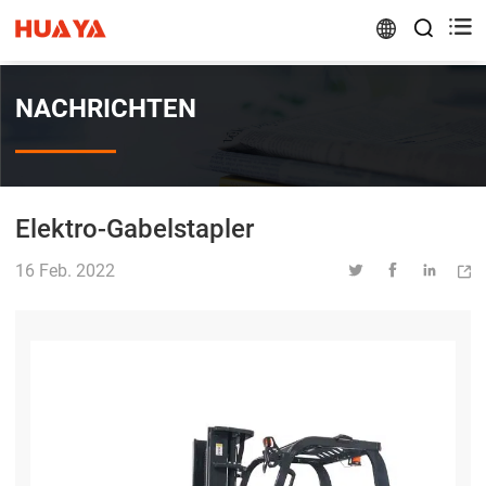


NACHRICHTEN
Elektro-Gabelstapler
16 Feb. 2022



