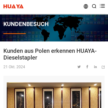


KUNDENBESUCH
Kunden aus Polen erkennen HUAYA-
Dieselstapler
21 Okt. 2024



