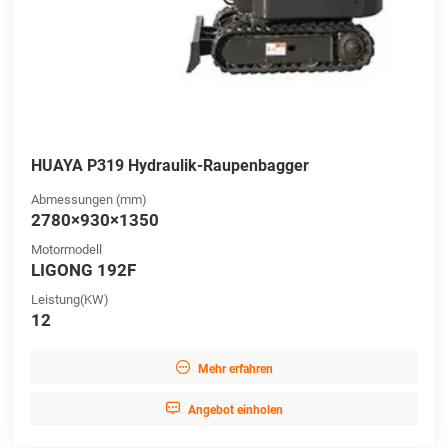
HUAYA P319 Hydraulik-Raupenbagger
Abmessungen (mm)
2780×930×1350
Motormodell
LIGONG 192F
Leistung(KW)
12

Mehr erfahren

Angebot einholen