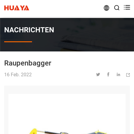


NACHRICHTEN
Raupenbagger
16 Feb. 2022



