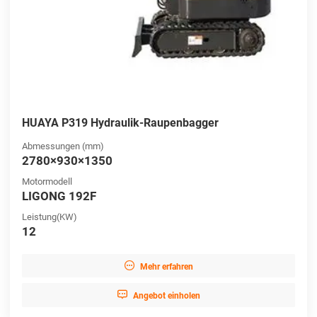
HUAYA P319 Hydraulik-Raupenbagger
Abmessungen (mm)
2780×930×1350
Motormodell
LIGONG 192F
Leistung(KW)
12

Mehr erfahren

Angebot einholen