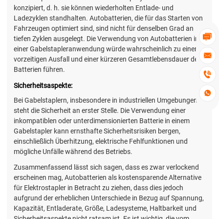
konzipiert, d. h. sie können wiederholten Entlade- und
Ladezyklen standhalten. Autobatterien, die für das Starten von
Fahrzeugen optimiert sind, sind nicht für denselben Grad an

tiefen Zyklen ausgelegt. Die Verwendung von Autobatterien in
einer Gabelstapleranwendung würde wahrscheinlich zu einem

vorzeitigen Ausfall und einer kürzeren Gesamtlebensdauer der
Batterien führen.

Sicherheitsaspekte:

Bei Gabelstaplern, insbesondere in industriellen Umgebungen,
steht die Sicherheit an erster Stelle. Die Verwendung einer
inkompatiblen oder unterdimensionierten Batterie in einem
Gabelstapler kann ernsthafte Sicherheitsrisiken bergen,
einschließlich Überhitzung, elektrische Fehlfunktionen und
mögliche Unfälle während des Betriebs.
Zusammenfassend lässt sich sagen, dass es zwar verlockend
erscheinen mag, Autobatterien als kostensparende Alternative
für Elektrostapler in Betracht zu ziehen, dass dies jedoch
aufgrund der erheblichen Unterschiede in Bezug auf Spannung,
Kapazität, Entladerate, Größe, Ladesysteme, Haltbarkeit und
Sicherheitsaspekte nicht ratsam ist. Es ist wichtig, die vom