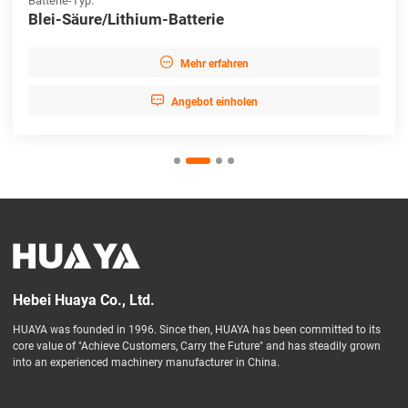
Batterie-Typ:
Blei-Säure/Lithium-Batterie

Mehr erfahren

Angebot einholen
Hebei Huaya Co., Ltd.
HUAYA was founded in 1996. Since then, HUAYA has been committed to its
core value of "Achieve Customers, Carry the Future" and has steadily grown
into an experienced machinery manufacturer in China.