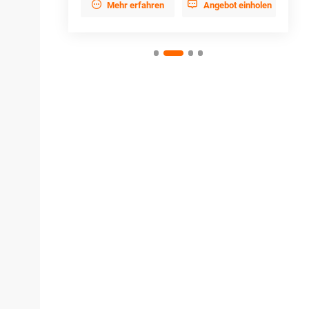


ebot einholen
Mehr erfahren
Angebot einholen