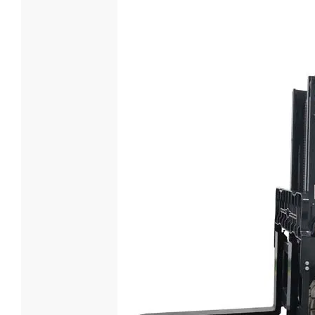
4 Tonnen
CPD40
Tragfähigkei
4000
Batteriesp
Benutzer
Batterie-Ty
Blei-Säu