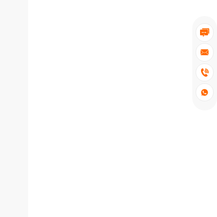



