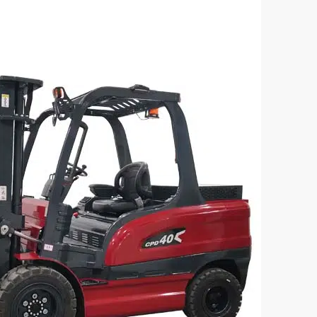
 Elektro-Gabelstapler
1,6 Tonnen Elektro-Gabel
CPD16
t (kg):
Tragfähigkeit (kg):
1600
annung/Kapazität:
Batteriespannung/Kapazität:
definiert
Benutzerdefiniert
p:
Batterie-Typ:
re/Lithium-Batterie
Blei-Säure/Lithium-Batt