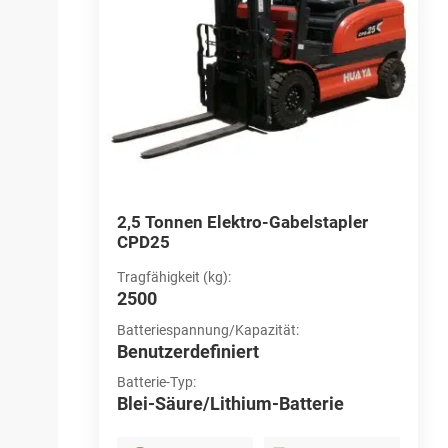
stapler
2,5 Tonnen Elektro-Gabelstapler
3
CPD25
C
Tragfähigkeit (kg):
T
2500
3
Batteriespannung/Kapazität:
B
Benutzerdefiniert
B
Batterie-Typ:
B
erie
Blei-Säure/Lithium-Batterie
B