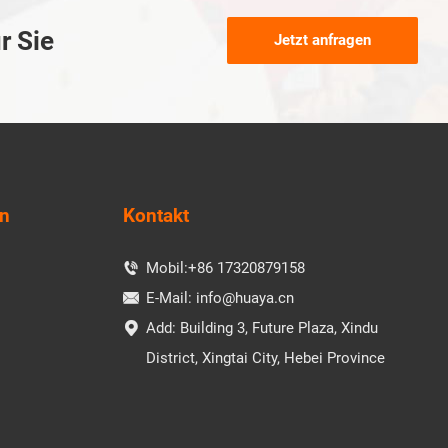
r Sie
Jetzt anfragen
en
Kontakt
Mobil:
+86 17320879158

E-Mail:
info@huaya.cn

Add: Building 3, Future Plaza, Xindu

District, Xingtai City, Hebei Province