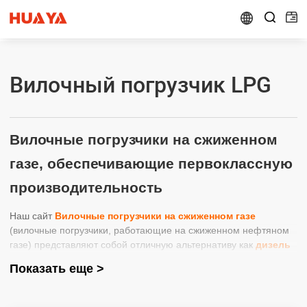


Вилочный погрузчик LPG
Вилочные погрузчики на сжиженном
газе, обеспечивающие первоклассную
производительность
Наш сайт
Вилочные погрузчики на сжиженном газе
(вилочные погрузчики, работающие на сжиженном нефтяном
газе) представляют собой отличную альтернативу как
дизель
и
электрические противовесные вилочные погрузчики
Показать еще >
для широкого спектра погрузочно-разгрузочных работ.
Фактически, во многих отношениях они представляют собой
лучшее из двух миров без основных недостатков одного из них.