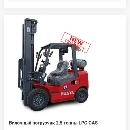
конкретной задачи. Наряду с передовой технологией работы
двигателя, эти погрузчики обеспечивают уровень
производительности, необходимый для удовлетворения
требований современного бизнеса; они еще более надежны,
дешевле в эксплуатации, проще в обслуживании и легче в
использовании, что означает повышение производительности
и прибыльности для вас.
Наши вилочные погрузчики с газовым двигателем - это
стильный, долговечный, хорошо продуманный и экономичный
выбор для ваших потребностей в погрузочно-разгрузочном
оборудовании.
Вилочный погрузчик 2,5 тонны LPG GAS