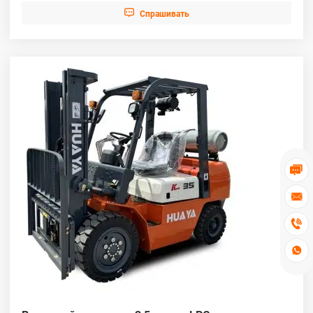

Cпрашивать



