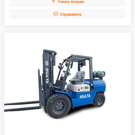

Узнать больше

Cпрашивать