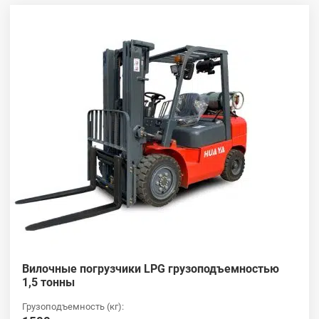
Преимущества вилочных погрузчиков
на сжиженном газе
Прежде всего, это финансовый вопрос. Первоначальные
затраты на вилочные погрузчики, работающие на сжиженном
газе, гораздо ниже, чем на электрические, поскольку нет
необходимости приобретать дорогостоящие аккумуляторы и
зарядные площадки. Отсеки для подзарядки также занимают
ценное пространство на вашем складе. Эксплуатация
погрузчиков на сжиженном газе обычно обходится дешевле,
чем дизельных погрузчиков.
ЭМИССИИ
Если вы часто используете свой вилочный погрузчик на входе в
склад, то дизельное топливо может оставлять копоть на
Вилочные погрузчики LPG грузоподъемностью
складе, поэтому при работе с продуктами питания и текстилем
1,5 тонны
лучше выбрать сжиженный газ или электричество.
Грузоподъемность (кг):
МОЩНОСТЬ И ГИБКОСТЬ