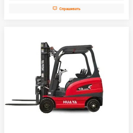

Cпрашивать