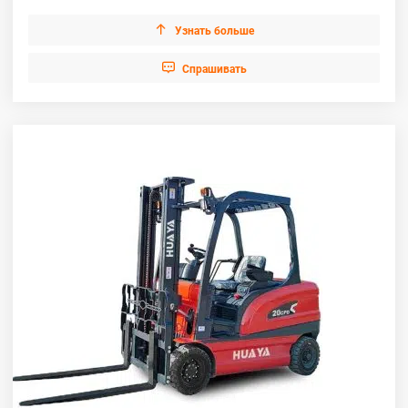

Узнать больше

Cпрашивать