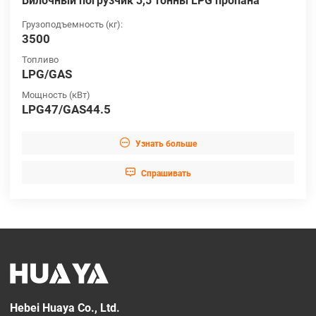
Вилочный погрузчик 3,5 тонны LPG пропана
Грузоподъемность (кг):
3500
Топливо
LPG/GAS
Мощность (кВт)
LPG47/GAS44.5

Узнать больше

Cпрашивать
Hebei Huaya Co., Ltd.