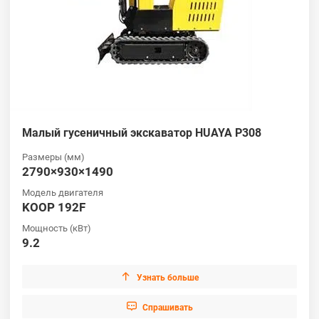
Малый гусеничный экскаватор HUAYA P308
Размеры (мм)
2790×930×1490
Модель двигателя
KOOP 192F
Мощность (кВт)
9.2

Узнать больше

Cпрашивать