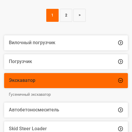
1
2
>
Вилочный погрузчик

Погрузчик

Экскаватор

Гусеничный экскаватор
Автобетоносмеситель

Skid Steer Loader
