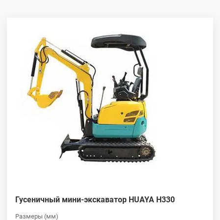
ландшафтных работ, они обеспечивают исключительную
производительность копания, гарантируя выполнение ваших
проектов с максимальной производительностью и
минимальным временем простоя.
Долговечность и надежность для
сложных условий эксплуатации
Экскаваторы HUAYA, созданные для работы в самых суровых
условиях, отличаются прочными материалами и передовыми
технологиями. Независимо от того, работают ли эти
экскаваторы в скалистой местности или в грязи, они
обеспечивают стабильную и надежную работу. Выбирайте
экскаваторы HUAYA за долговечность, которая гарантирует, что
ваше оборудование всегда готово к решению самых сложных
задач.
Универсальные решения для любых
земляных работ
Гусеничный мини-экскаватор HUAYA H330
Размеры (мм)