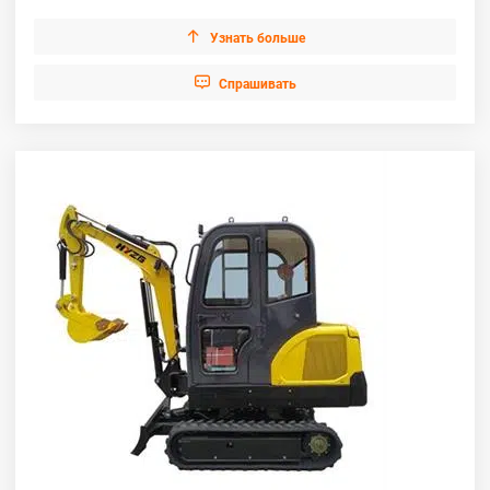

Узнать больше

Cпрашивать