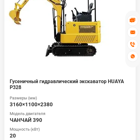




Гусеничный гидравлический экскаватор HUAYA
P328
Размеры (мм)
3160×1100×2380
Модель двигателя
ЧАНЧАЙ 390
Мощность (кВт)
20