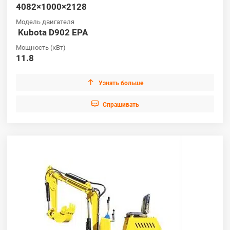
Экскаваторы HUAYA предлагают ряд моделей для различных
4082×1000×2128
областей применения. От компактных конструкций для
Модель двигателя
городского строительства до мощных машин для
Kubota D902 EPA
крупномасштабных проектов - среди экскаваторов HUAYA
найдется тот, который соответствует вашим конкретным
Мощность (кВт)
требованиям. Ознакомьтесь с нашим модельным рядом и
11.8
найдите идеальный экскаватор для повышения
эффективности работы и достижения выдающихся

Узнать больше
результатов.

Cпрашивать