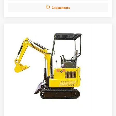

Cпрашивать