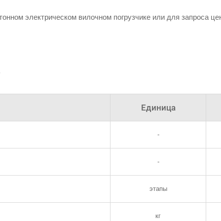
онном электрическом вилочном погрузчике или для запроса це
р
Единица
-
-
этапы
кг