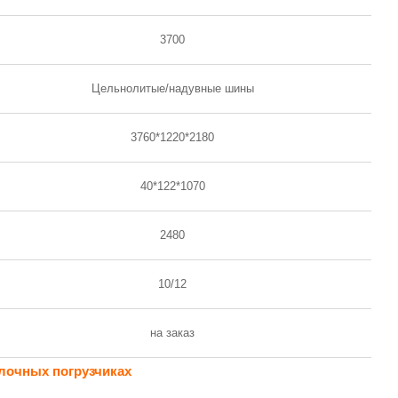
3700
Цельнолитые/надувные шины
3760*1220*2180
40*122*1070
2480
10/12
на заказ
лочных погрузчиках