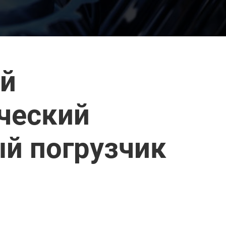
й
ческий
й погрузчик