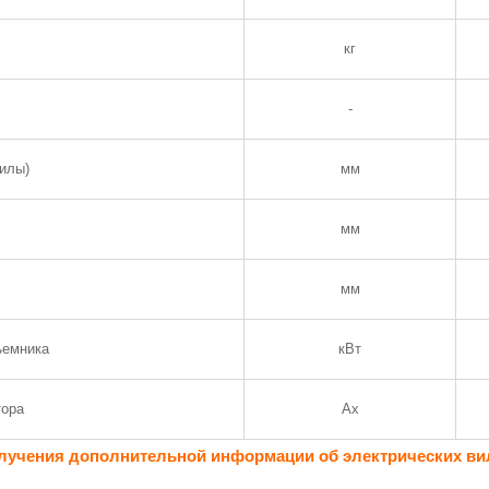
кг
-
илы)
мм
мм
мм
ъемника
кВт
тора
Ах
лучения дополнительной информации об электрических ви