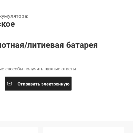
кумулятора:
ское
отная/литиевая батарея
ые способы получить нужные ответы

Отправить электронную
почту