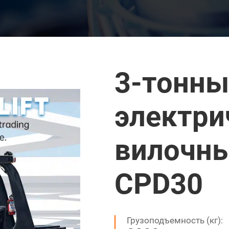
3-тонны
электри
вилочны
CPD30
Грузоподъемность (кг):