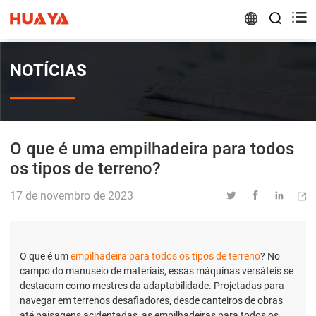


NOTÍCIAS
O que é uma empilhadeira para todos
os tipos de terreno?
17 de novembro de 2023




O que é um
empilhadeira para todos os tipos de terreno
? No
campo do manuseio de materiais, essas máquinas versáteis se
destacam como mestres da adaptabilidade. Projetadas para
navegar em terrenos desafiadores, desde canteiros de obras
até paisagens acidentadas, as empilhadeiras para todos os