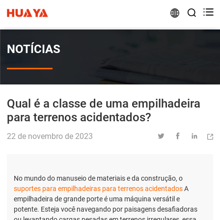


NOTÍCIAS
Qual é a classe de uma empilhadeira
para terrenos acidentados?
22 de novembro de 2023




No mundo do manuseio de materiais e da construção, o
suportes para empilhadeiras para terrenos acidentados
A
empilhadeira de grande porte é uma máquina versátil e
potente. Esteja você navegando por paisagens desafiadoras
ou levantando cargas pesadas em terrenos irregulares, essa