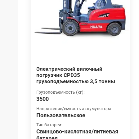
й
Электрический вилочный
4
D30
погрузчик CPD35
в
грузоподъемностью 3,5 тонны
Г
4
Грузоподъемность (кг):
3500
ятора:
Н
П
Напряжение/емкость аккумулятора:
Пользовательское
Т
итиевая
С
Тип батареи:
Свинцово-кислотная/литиевая
б
батарея