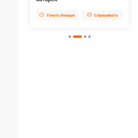
прашивать


Узнать больше
Cпрашивать