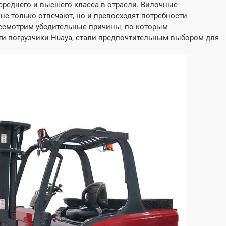
реднего и высшего класса в отрасли. Вилочные
 не только отвечают, но и превосходят потребности
ассмотрим убедительные причины, по которым
ти погрузчики Huaya, стали предпочтительным выбором для
ческий вилочный
3-тонный электрически
ик CPD45
вилочный погрузчик CP
дъемностью 4,5 тонны
Грузоподъемность (кг):
3000
мность (кг):
Напряжение/емкость аккумул
Пользовательское
е/емкость аккумулятора:
ательское
Тип батареи:
Свинцово-кислотная/л
и:
о-кислотная/литиевая
батарея