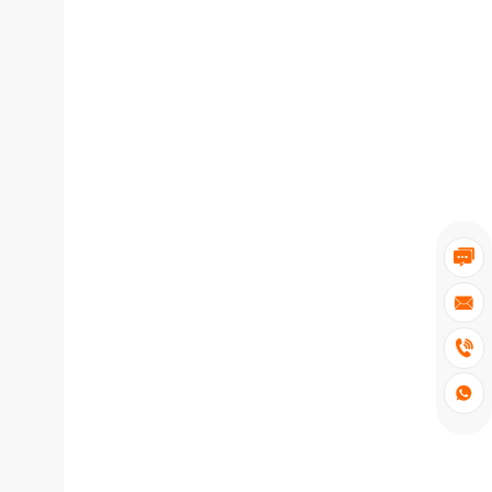



