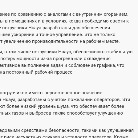
внее по сравнению с аналогами с внутренним сгоранием.
ы в помещениях и в условиях, когда необходимо свести к
 погрузчики Huaya разработаны для обеспечения
шее ускорение и точное управление. Это не только
ет увеличению производительности на рабочем месте.
и, в том числе погрузчики Huaya, обеспечивают стабильную
 потерь мощности из-за прогрева или охлаждения
ективное выполнение задач и соблюдение графика, что
 на постоянный рабочий процесс.
погрузчиков имеют первостепенное значение.
и Huaya, разработаны с учетом пожеланий операторов. Эти
т более низкий уровень шума, что обеспечивает более
пных газов и выбросов также способствует улучшению
едовыми средствами безопасности, такими как улучшенная
т риск несчастных случаев и усталости оператора. Кроме