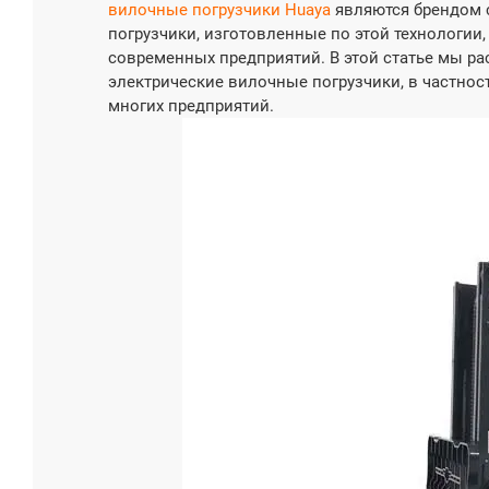
вилочные погрузчики Huaya
являются брендом с
погрузчики, изготовленные по этой технологии,
современных предприятий. В этой статье мы р
электрические вилочные погрузчики, в частнос
многих предприятий.
Электри
погрузч
грузопо
Грузоподъе
4500
Напряжени
Пользов
Тип батаре
Свинцов
батарея