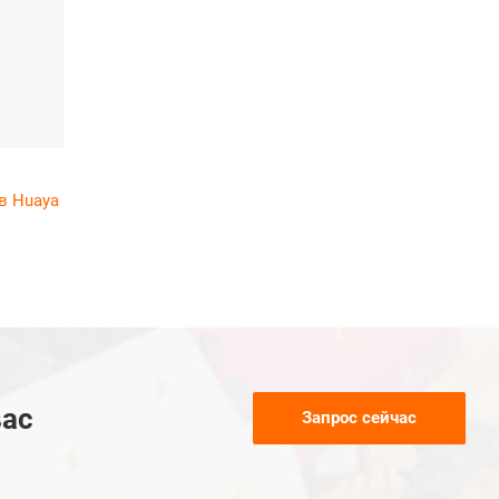
в Huaya
вас
Запрос сейчас