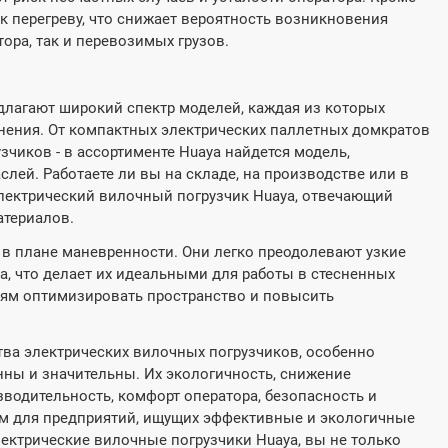
 к перегреву, что снижает вероятность возникновения
ора, так и перевозимых грузов.
длагают широкий спектр моделей, каждая из которых
нения. От компактных электрических паллетных домкратов
чиков - в ассортименте Huaya найдется модель,
лей. Работаете ли вы на складе, на производстве или в
электрический вилочный погрузчик Huaya, отвечающий
атериалов.
 в плане маневренности. Они легко преодолевают узкие
, что делает их идеальными для работы в стесненных
тиям оптимизировать пространство и повысить
тва электрических вилочных погрузчиков, особенно
ленны и значительны. Их экологичность, снижение
водительность, комфорт оператора, безопасность и
м для предприятий, ищущих эффективные и экологичные
ектрические вилочные погрузчики Huaya, вы не только