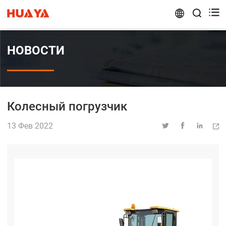


НОВОСТИ
Колесный погрузчик
13 Фев 2022



