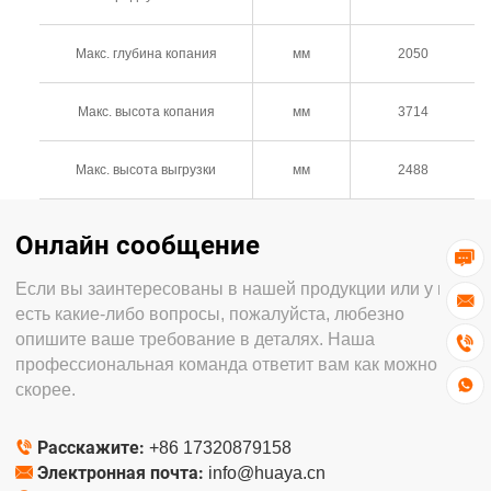
Макс. глубина копания
мм
2050
Макс. высота копания
мм
3714
Макс. высота выгрузки
мм
2488
Онлайн сообщение

Если вы заинтересованы в нашей продукции или у вас

есть какие-либо вопросы, пожалуйста, любезно
опишите ваше требование в деталях. Наша

профессиональная команда ответит вам как можно

скорее.
Расскажите:

+86 17320879158
Электронная почта:

info@huaya.cn