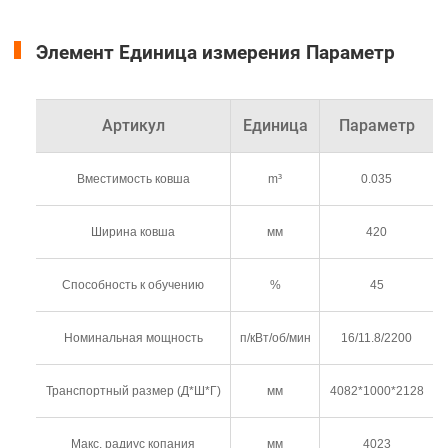
Элемент Единица измерения Параметр
Артикул
Единица
Параметр
Вместимость ковша
m³
0.035
Ширина ковша
мм
420
Способность к обучению
%
45
Номинальная мощность
п/кВт/об/мин
16/11.8/2200
Транспортный размер (Д*Ш*Г)
мм
4082*1000*2128
Макс. радиус копания
мм
4023