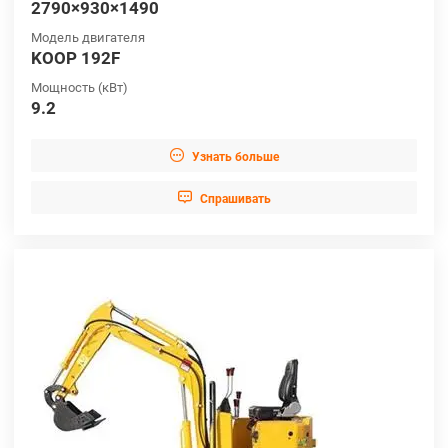
2790×930×1490
Модель двигателя
KOOP 192F
Мощность (кВт)
9.2

Узнать больше

Cпрашивать