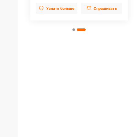


прашивать
Узнать больше
Cпрашивать