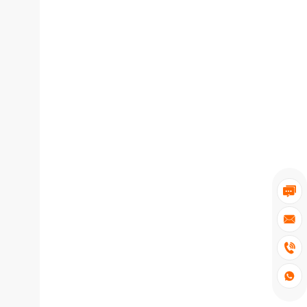



