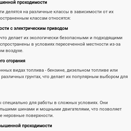
ышенной проходимости



ь больше
Cпрашивать
Узнать больше
C
 делятся на различные классы в зависимости от их
ространенным классам относятся:
ости с электрическим приводом
 что делает их экологически безопасными и подходящими
спространены в условиях пересеченной местности из-за
м воздухе.
его сгорания
нных видах топлива - бензине, дизельном топливе или
а различных грунтах, что делает их популярным выбором для
 специально для работы в сложных условиях. Они
ольшими шинами и мощными двигателями, что позволяет
гие неровные поверхности.
овышенной проходимости