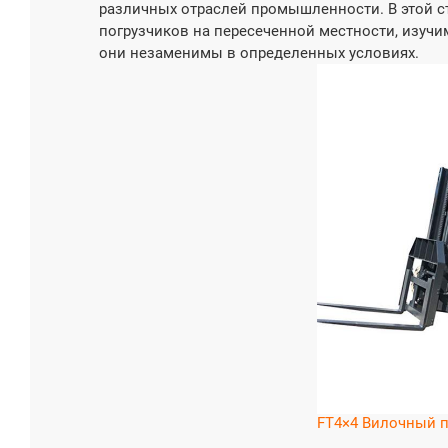
различных отраслей промышленности. В этой с
погрузчиков на пересеченной местности, изучи
они незаменимы в определенных условиях.
Сочлене
погрузч
проходи
Грузоподъе
4000-60
Модель дви
ЮННЭЙ 
Мощность (
55-85
FT4×4 Вилочный п