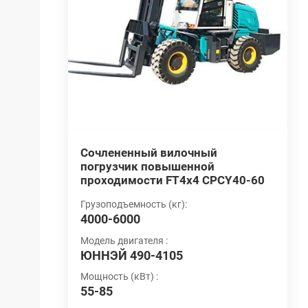
шарнирно-
Сочлененный вилочный
В
x4
погрузчик повышенной
с
проходимости FT4x4 CPCY40-60
C
Грузоподъемность (кг):
Г
4000-6000
2
Модель двигателя :
М
ЮННЭЙ 490-4105
Ю
Мощность (кВт) :
М
55-85
5