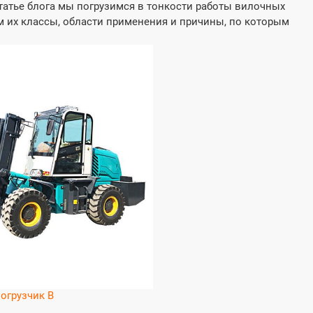
татье блога мы погрузимся в тонкости работы вилочных
м их классы, области применения и причины, по которым
нный вилочный
Вилочный погрузчик с 
ик повышенной
сочлененной рамой FT4
мости FT4x4 CPCY40-60
CPCY20-30
мность (кг):
Грузоподъемность (кг):
00
2000-3000
гателя :
Модель двигателя :
490-4105
ЮННЭЙ 490-4105
кВт) :
Мощность (кВт) :
55-85
огрузчик B