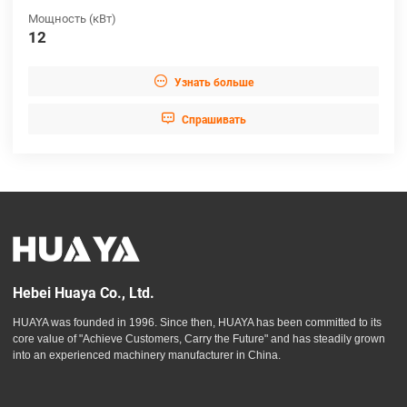
Мощность (кВт)
12

Узнать больше

Cпрашивать
Hebei Huaya Co., Ltd.
HUAYA was founded in 1996. Since then, HUAYA has been committed to its
core value of "Achieve Customers, Carry the Future" and has steadily grown
into an experienced machinery manufacturer in China.