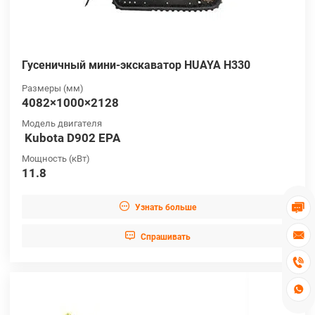
Гусеничный мини-экскаватор HUAYA H330
Размеры (мм)
4082×1000×2128
Модель двигателя
Kubota D902 EPA
Мощность (кВт)
11.8


Узнать больше


Cпрашивать

