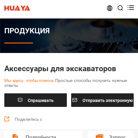


ПРОДУКЦИЯ
Аксессуары для экскаваторов
Мы здесь, чтобы помочь:
Простые способы получить нужные
ответы


Cпрашивать
Отправить электронную
почту

Поделитесь с
Подробности
Запрос