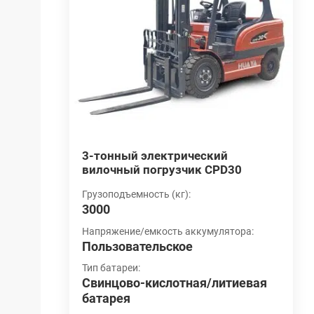
й
3-тонный электрический
3
D20
вилочный погрузчик CPD30
п
Грузоподъемность (кг):
Г
3000
3
ятора:
Напряжение/емкость аккумулятора:
М
Пользовательское
С
Тип батареи:
М
итиевая
Свинцово-кислотная/литиевая
3
батарея