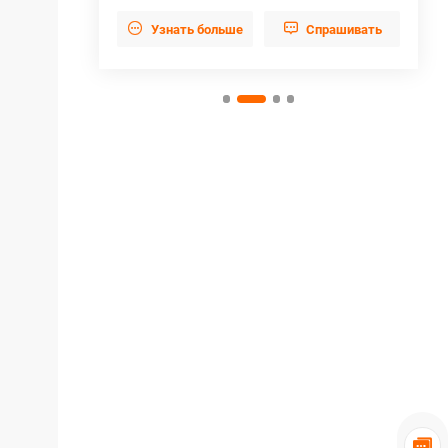


прашивать
Узнать больше
Cпрашивать
