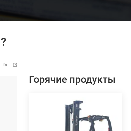
а?


Горячие продукты