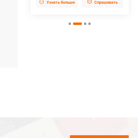


прашивать
Узнать больше
Cпрашивать