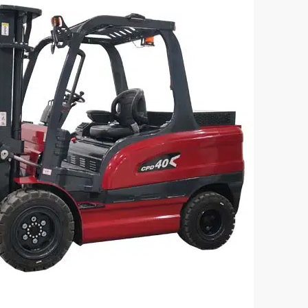
ный гидравлический
Гусеничный мини-экска
тор HUAYA P325
HUAYA H330
мм)
Размеры (мм)
00×1600
4082×1000×2128
игателя
Модель двигателя
2V80
Kubota D902 EPA
(кВт)
Мощность (кВт)
11.8