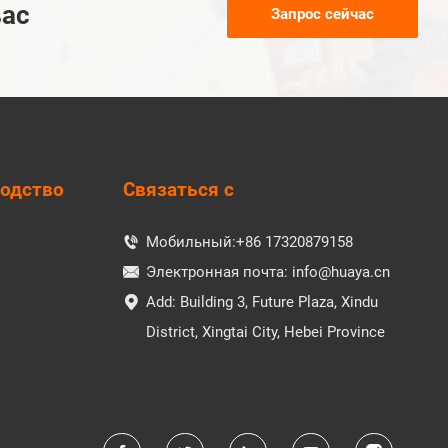
вас
Запрос сейчас
водство
Связаться с
Мобильный:
+86 17320879158

Электронная почта:
info@huaya.cn

Add: Building 3, Future Plaza, Xindu

District, Xingtai City, Hebei Province