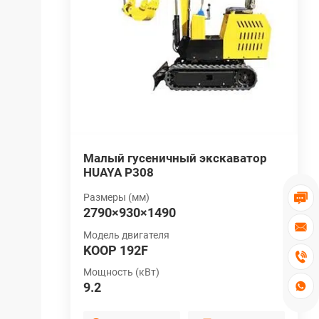
ватор
Малый гусеничный экскаватор
Г
HUAYA P308
э
Размеры (мм)
Р

2790×930×1490
2

Модель двигателя
М
KOOP 192F
L

Мощность (кВт)
М
9.2
1
