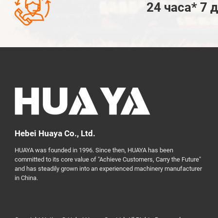

24 часа* 7 
Hebei Huaya Co., Ltd.
HUAYA was founded in 1996. Since then, HUAYA has been
committed to its core value of "Achieve Customers, Carry the Future"
and has steadily grown into an experienced machinery manufacturer
in China.