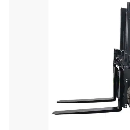
Гусенич
экскава
Размеры (
2900×11
Модель дв
LIGONG 
Мощность 
12