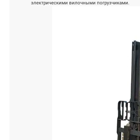
электрическими вилочными погрузчиками.
5-тонны
вилочны
Грузоподъе
5000
Напряжени
Пользов
Тип батаре
Свинцов
батарея