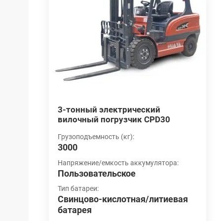
й
3-тонный электрический
4
D20
вилочный погрузчик CPD30
в
Грузоподъемность (кг):
Г
3000
4
ятора:
Напряжение/емкость аккумулятора:
Н
Пользовательское
П
Тип батареи:
Т
итиевая
Свинцово-кислотная/литиевая
С
батарея
б