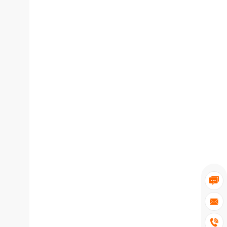


