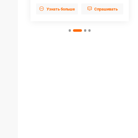


прашивать
Узнать больше
Cпрашивать