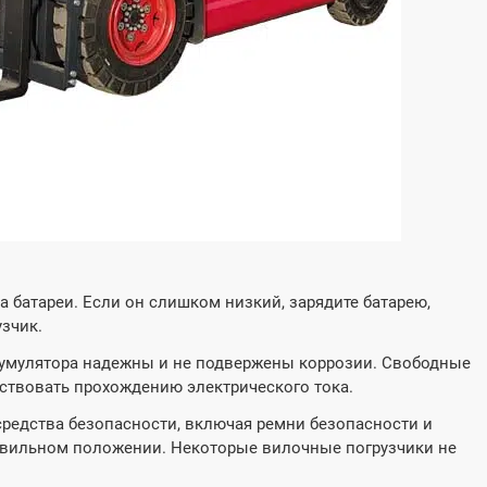



ь больше
Cпрашивать
Узнать больше
C
а батареи. Если он слишком низкий, зарядите батарею,
зчик.
кумулятора надежны и не подвержены коррозии. Свободные
ствовать прохождению электрического тока.
 средства безопасности, включая ремни безопасности и
равильном положении. Некоторые вилочные погрузчики не