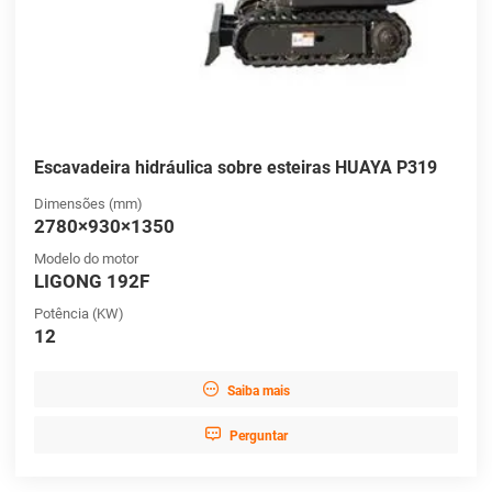
Escavadeira hidráulica sobre esteiras HUAYA P319
Dimensões (mm)
2780×930×1350
Modelo do motor
LIGONG 192F
Potência (KW)
12

Saiba mais

Perguntar