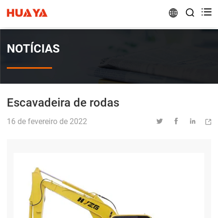


NOTÍCIAS
Escavadeira de rodas
16 de fevereiro de 2022



