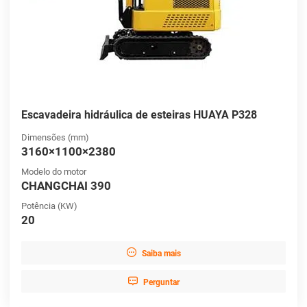
Escavadeira hidráulica de esteiras HUAYA P328
Dimensões (mm)
3160×1100×2380
Modelo do motor
CHANGCHAI 390
Potência (KW)
20

Saiba mais

Perguntar