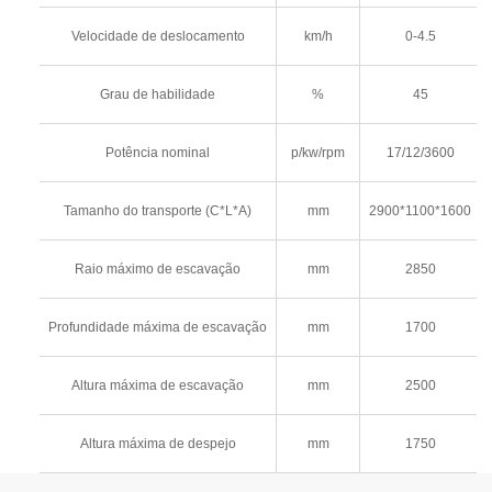
Velocidade de deslocamento
km/h
0-4.5
Grau de habilidade
%
45
Potência nominal
p/kw/rpm
17/12/3600
Tamanho do transporte (C*L*A)
mm
2900*1100*1600
Raio máximo de escavação
mm
2850
Profundidade máxima de escavação
mm
1700
Altura máxima de escavação
mm
2500
Altura máxima de despejo
mm
1750