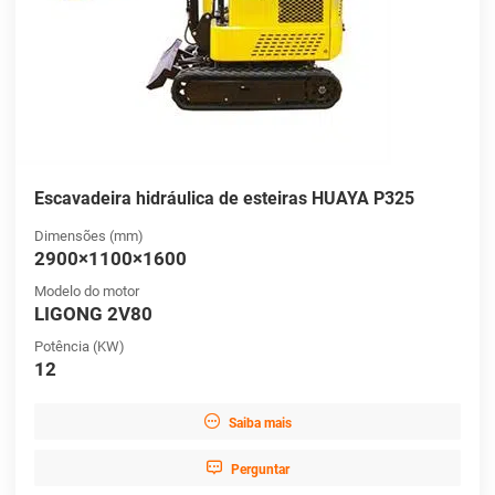
Escavadeira hidráulica de esteiras HUAYA P325
Dimensões (mm)
2900×1100×1600
Modelo do motor
LIGONG 2V80
Potência (KW)
12

Saiba mais

Perguntar