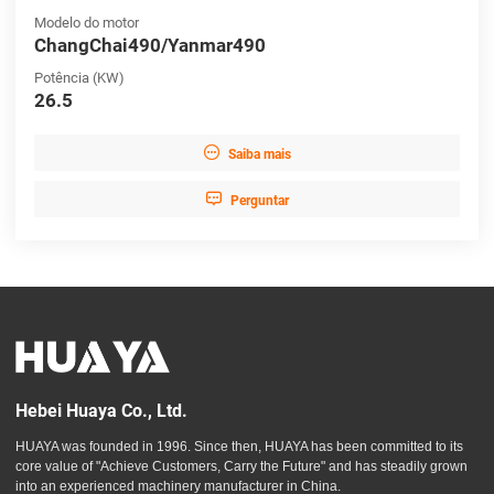
Modelo do motor
ChangChai490/Yanmar490
Potência (KW)
26.5

Saiba mais

Perguntar
Hebei Huaya Co., Ltd.
HUAYA was founded in 1996. Since then, HUAYA has been committed to its
core value of "Achieve Customers, Carry the Future" and has steadily grown
into an experienced machinery manufacturer in China.