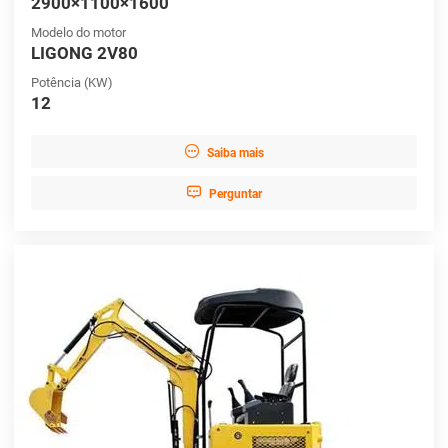
2900×1100×1600
Modelo do motor
LIGONG 2V80
Potência (KW)
12

Saiba mais

Perguntar