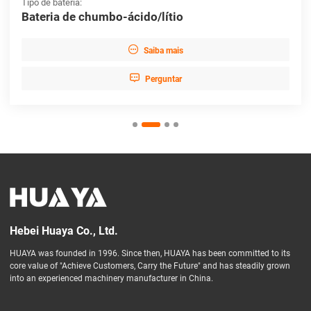
Tipo de bateria:
Bateria de chumbo-ácido/lítio

Saiba mais

Perguntar
Hebei Huaya Co., Ltd.
HUAYA was founded in 1996. Since then, HUAYA has been committed to its
core value of "Achieve Customers, Carry the Future" and has steadily grown
into an experienced machinery manufacturer in China.