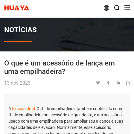


NOTÍCIAS
O que é um acessório de lança em
uma empilhadeira?
13 nov 2023




A
fixação do jib
O jib de empilhadeira, também conhecido como
jib de empilhadeira ou acessório de guindaste, é um acessório
usado com uma empilhadeira para ampliar seu alcance e suas
capacidades de elevação. Normalmente, esse acessório
consiste em um braço longo e horizontal que é fixado nos