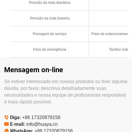
Pressão da roda dianteira
Pressão da roda traseira
Frenagem de serviço
Freio de estacionamento 
Freio de emergência
Tambor externo
Mensagem on-line
Se estiver interessado em nossos produtos ou tiver alguma
dúvida, por favor, descreva detalhadamente suas
necessidades e nossa equipe de profissionais responderá
o mais rápido possível.
Diga:

+86 17320879158
E-mail:

info@huaya.cn
WhatsApp:

+86 17320879158