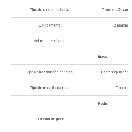
Tipo de caixa de câmbio
Transmissão com c
Equipamento
2 marchas à
Velocidade máxima
Eixos
Tipo de transmissão principal
Engrenagem cônica 
Tipo de redução da roda
Tipo plan
Roda
Tamanho do pneu