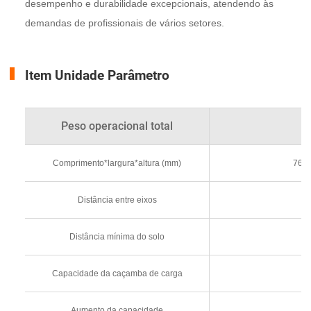
desempenho e durabilidade excepcionais, atendendo às
demandas de profissionais de vários setores.
Item Unidade Parâmetro
Peso operacional total
Comprimento*largura*altura (mm)
760
Distância entre eixos
Distância mínima do solo
Capacidade da caçamba de carga
Aumento da capacidade