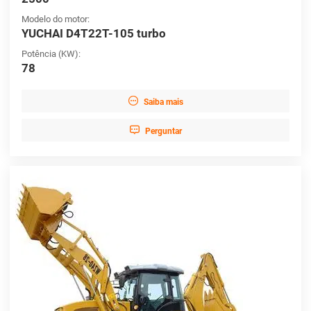
Modelo do motor:
YUCHAI D4T22T-105 turbo
Potência (KW):
78

Saiba mais

Perguntar