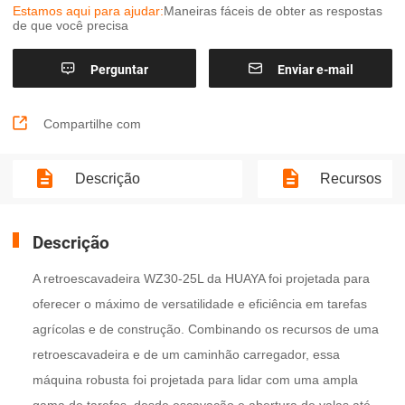
Estamos aqui para ajudar:
Maneiras fáceis de obter as respostas
de que você precisa


Perguntar
Enviar e-mail

Compartilhe com
Descrição
Recursos
Descrição
A retroescavadeira WZ30-25L da HUAYA foi projetada para
oferecer o máximo de versatilidade e eficiência em tarefas
agrícolas e de construção. Combinando os recursos de uma
retroescavadeira e de um caminhão carregador, essa
máquina robusta foi projetada para lidar com uma ampla
gama de tarefas, desde escavação e abertura de valas até