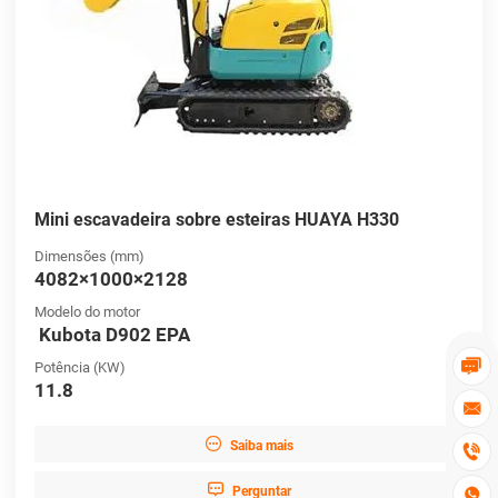
Mini escavadeira sobre esteiras HUAYA H330
Dimensões (mm)
4082×1000×2128
Modelo do motor
Kubota D902 EPA

Potência (KW)
11.8


Saiba mais


Perguntar
