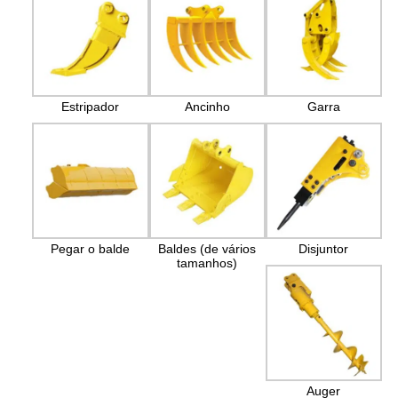
Estripador
Ancinho
Garra
Pegar o balde
Baldes (de vários
Disjuntor
tamanhos)
Auger