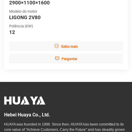
2900×1100×1600
Modelo do motor
LIGONG 2V80
Potência (KW)
12

Saiba mais

Perguntar
Hebei Huaya Co., Ltd.
HUAYA was founded in 1996. Since then, HUAYA has been committed to its
core value of "Achieve Customers, Carry the Future" and has steadily grown