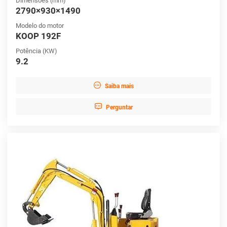
Dimensões (mm)
2790×930×1490
Modelo do motor
KOOP 192F
Potência (KW)
9.2

Saiba mais

Perguntar