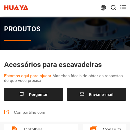


PRODUTOS
Acessórios para escavadeiras
Estamos aqui para ajudar:
Maneiras fáceis de obter as respostas
de que você precisa


Perguntar
Enviar e-mail

Compartilhe com
Detalhes
Consulta