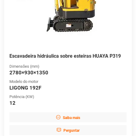
Escavadeira hidráulica sobre esteiras HUAYA P319
Dimensões (mm)
2780×930×1350
Modelo do motor
LIGONG 192F
Potência (KW)
12

Saiba mais

Perguntar