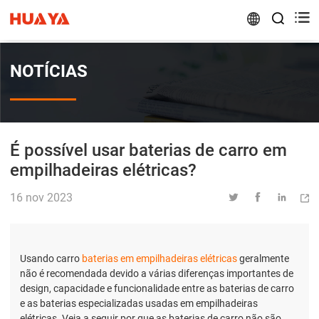


NOTÍCIAS
É possível usar baterias de carro em
empilhadeiras elétricas?
16 nov 2023




Usando carro
baterias em empilhadeiras elétricas
geralmente
não é recomendada devido a várias diferenças importantes de
design, capacidade e funcionalidade entre as baterias de carro
e as baterias especializadas usadas em empilhadeiras
elétricas. Veja a seguir por que as baterias de carro não são