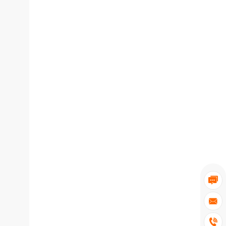


