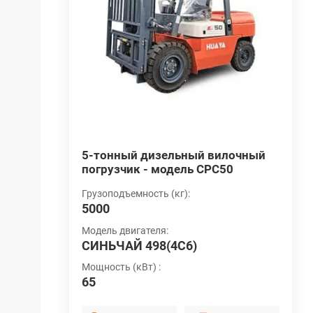
ый
5-тонный дизельный вилочный
Э
погрузчик - модель CPC50
п
 тонны
г
Грузоподъемность (кг):
5000
Г
3
Модель двигателя:
СИНЬЧАЙ 498(4C6)
ятора:
Н
П
Мощность (кВт) :
65
Т
итиевая
С
б