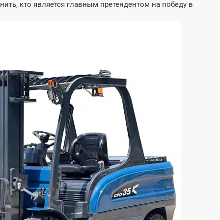
нить, кто является главным претендентом на победу в
й дизельный вилочный
Электрический вилочн
к - модель CPC50
погрузчик CPD35
грузоподъемностью 3,5
мность (кг):
Грузоподъемность (кг):
3500
игателя:
 498(4C6)
Напряжение/емкость аккумул
Пользовательское
кВт) :
Тип батареи:
Свинцово-кислотная/л
батарея