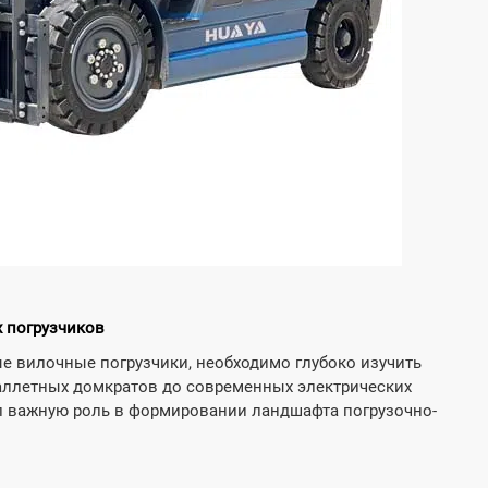

ь больше
Cпрашивать


Узнать больше
C
 погрузчиков
е вилочные погрузчики, необходимо глубоко изучить
аллетных домкратов до современных электрических
л важную роль в формировании ландшафта погрузочно-