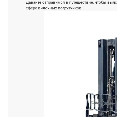
Давайте отправимся в путешествие, чтобы выяс
сфере вилочных погрузчиков.
5-тонны
погрузчи
Грузоподъе
5000
Модель дв
СИНЬЧАЙ
Мощность (
65