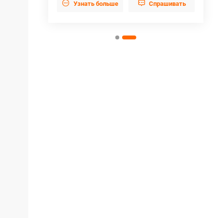


Узнать больше
Cпрашивать
прашивать