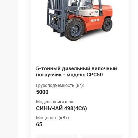
илочный
5-тонный дизельный вилочный
6
40
погрузчик - модель CPC50
п
Грузоподъемность (кг):
Г
5000
6
Модель двигателя:
М
СИНЬЧАЙ 498(4C6)
X
Мощность (кВт) :
М
65
8