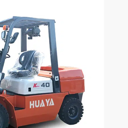
й дизельный вилочный
4-тонный дизельный в
к - модель CPC70
погрузчик - модель CPC
мность (кг):
Грузоподъемность (кг):
4000
игателя:
Модель двигателя
4DF3
СИНЬЧАЙ 495(4C4)
кВт) :
Мощность (кВт)
42