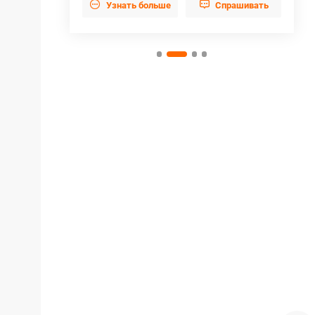


прашивать
Узнать больше
Cпрашивать