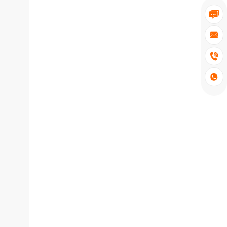



