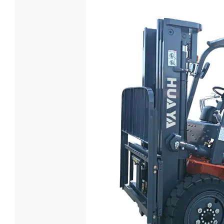
7-тонны
погрузчи
Грузоподъе
7000
Модель дв
XICHAI 
Мощность (
85