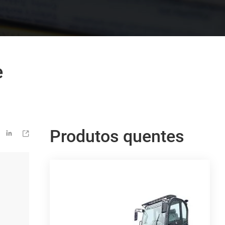
e
Produtos quentes

