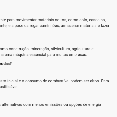
ente para movimentar materiais soltos, como solo, cascalho,
nte, ela pode carregar caminhões, armazenar materiais e fazer
mo construção, mineração, silvicultura, agricultura e
orna uma máquina essencial para muitas empresas.
eira de rodas HUAYA EX916
Carregadeira de rodas H
 rodas?
al (kg):
Carga nominal (kg):
1000
sto inicial e o consumo de combustível podem ser altos. Para
ntre eixos (mm):
Distância entre eixos (mm):
1680
stificável.
:
Motor (KW):
Xinchai/Yanmor/Cummins
Yunnei/Changchai/Xinch
s alternativas com menos emissões ou opções de energia



ba mais
Perguntar
Saiba mais