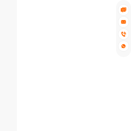



