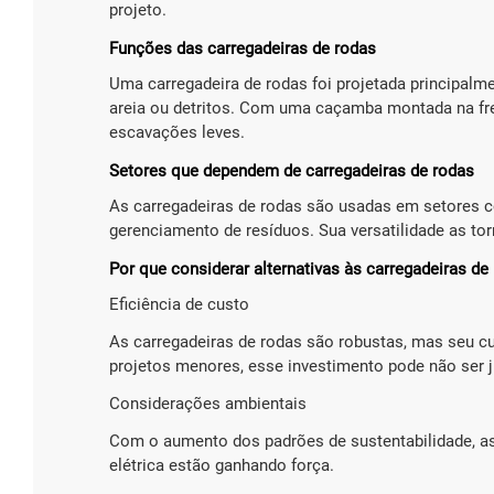
projeto.
Funções das carregadeiras de rodas
Uma carregadeira de rodas foi projetada principalm
areia ou detritos. Com uma caçamba montada na fre
escavações leves.
Setores que dependem de carregadeiras de rodas
As carregadeiras de rodas são usadas em setores co
gerenciamento de resíduos. Sua versatilidade as t
Carregad
Por que considerar alternativas às carregadeiras de
Carga nomin
Eficiência de custo
1600
As carregadeiras de rodas são robustas, mas seu cu
Distância e
2000
projetos menores, esse investimento pode não ser ju
Motor (KW)
Considerações ambientais
Yunnei/
Com o aumento dos padrões de sustentabilidade, a
elétrica estão ganhando força.

Sai