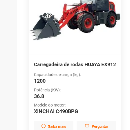
UAYA EX910
Carregadeira de rodas HUAYA EX912
C
Capacidade de carga (kg):
C
1200
1
Potência (KW):
D
36.8
1
Modelo do motor:
M
ai
XINCHAI C490BPG
Y


Perguntar
Saiba mais
Perguntar