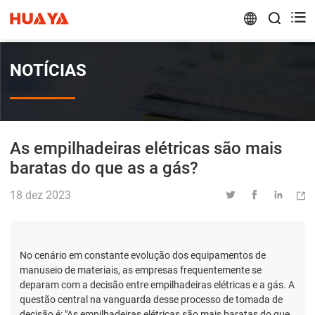


NOTÍCIAS
As empilhadeiras elétricas são mais
baratas do que as a gás?
18 dez 2023




No cenário em constante evolução dos equipamentos de
manuseio de materiais, as empresas frequentemente se
deparam com a decisão entre empilhadeiras elétricas e a gás. A
questão central na vanguarda desse processo de tomada de
decisão é: "As empilhadeiras elétricas são mais baratas do que