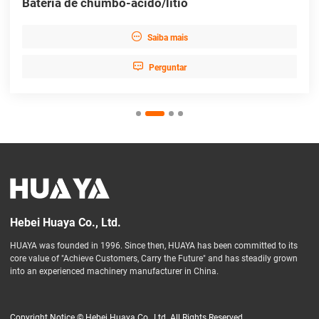
Bateria de chumbo-ácido/lítio

Saiba mais

Perguntar
Hebei Huaya Co., Ltd.
HUAYA was founded in 1996. Since then, HUAYA has been committed to its
core value of "Achieve Customers, Carry the Future" and has steadily grown
into an experienced machinery manufacturer in China.
Copyright Notice © Hebei Huaya Co., Ltd. All Rights Reserved.